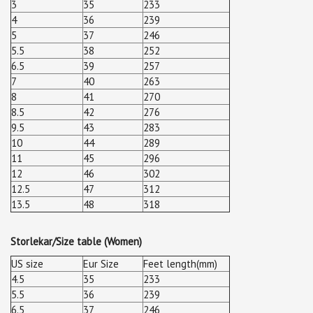
3
35
233
4
36
239
5
37
246
5.5
38
252
6.5
39
257
7
40
263
8
41
270
8.5
42
276
9.5
43
283
10
44
289
11
45
296
12
46
302
12.5
47
312
13.5
48
318
Storlekar/Size table (Women)
US size
Eur Size
Feet length(mm)
4.5
35
233
5.5
36
239
6.5
37
246